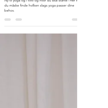
Hvilken Yoga er bedst?
Ny til yoga og i tvivl og hvor du skal starte? Her kan
du måske finde hvilken slags yoga passer dine
behov.