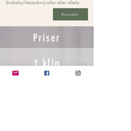
(Indreby/Vesterbro) eller efter aftale.
Kontakt
Priser
1 klip
kr. 750,-
3 klip